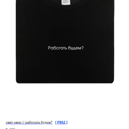
свит овер // работать будем?
[ F902 ]