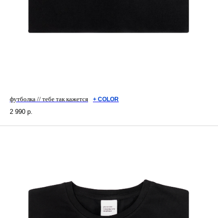
футболка // тебе так кажется
+ СOLOR
2 990
р.