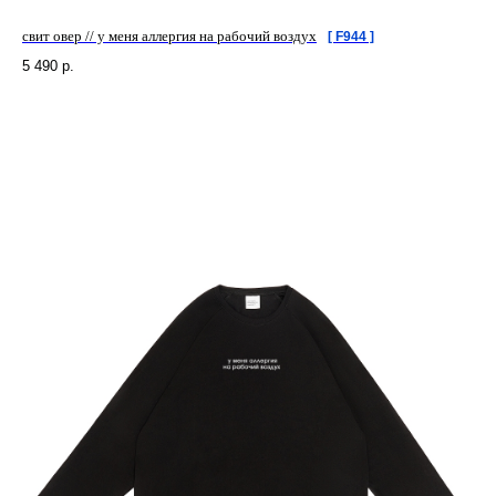
свит овер // у меня аллергия на рабочий воздух
[ F944 ]
5 490
р.