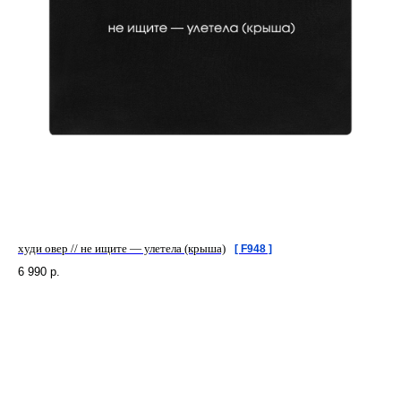
худи овер // не ищите — улетела (крыша)
[ F948 ]
6 990
р.