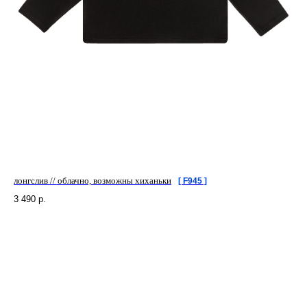
лонгслив // облачно, возможны хиханьки
[ F945 ]
3 490
р.