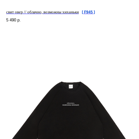
свит овер // облачно, возможны хиханьки
[ F945 ]
5 490
р.