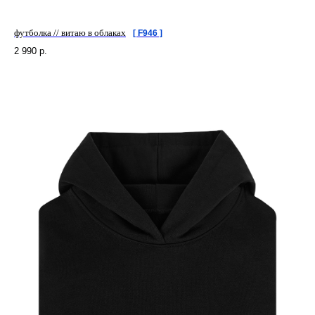
футболка // витаю в облаках
[ F946 ]
2 990
р.