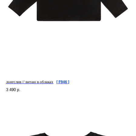
лонгслив // витаю в облаках
[ F946 ]
3 490
р.