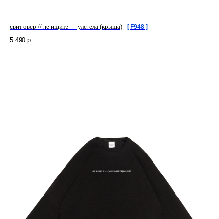
свит овер // не ищите — улетела (крыша)
[ F948 ]
5 490
р.