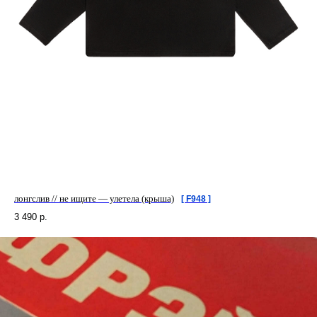
лонгслив // не ищите — улетела (крыша)
[ F948 ]
3 490
р.