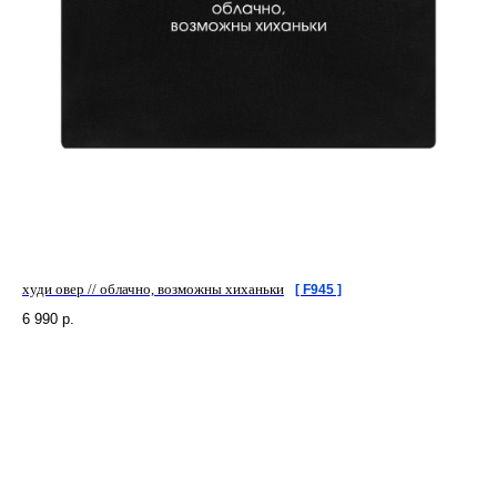
худи овер // облачно, возможны хиханьки
[ F945 ]
6 990
р.