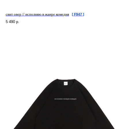
свит овер // исполняю в жанре комедия
[ F947 ]
5 490
р.