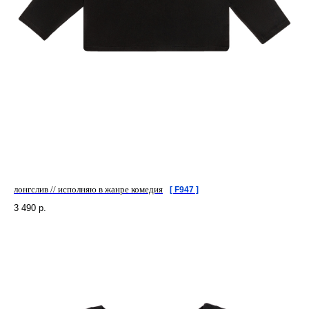
лонгслив // исполняю в жанре комедия
[ F947 ]
3 490
р.