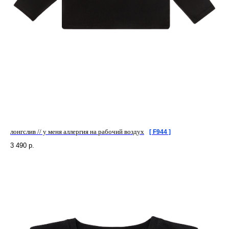
лонгслив // у меня аллергия на рабочий воздух
[ F944 ]
3 490
р.