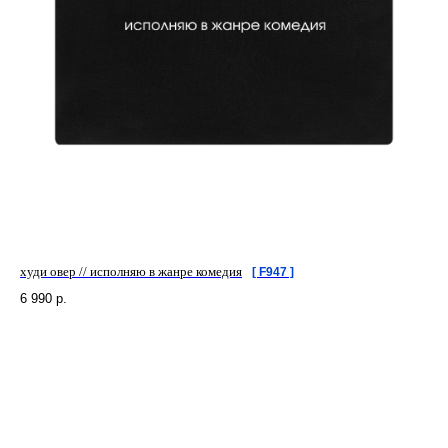
худи овер // исполняю в жанре комедия
[ F947 ]
6 990
р.