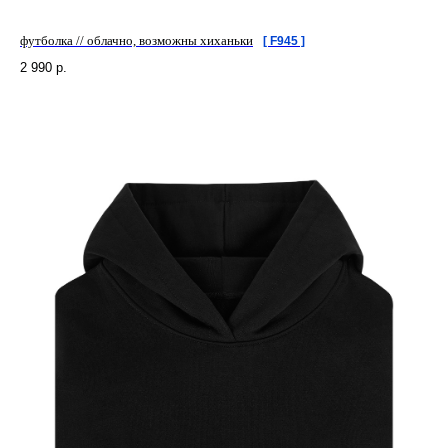
футболка // облачно, возможны хиханьки
[ F945 ]
2 990
р.