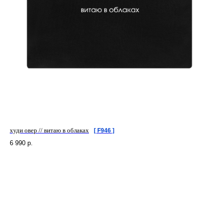
худи овер // витаю в облаках
[ F946 ]
6 990
р.