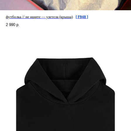
футболка // не ищите — улетела (крыша)
[ F948 ]
2 990
р.