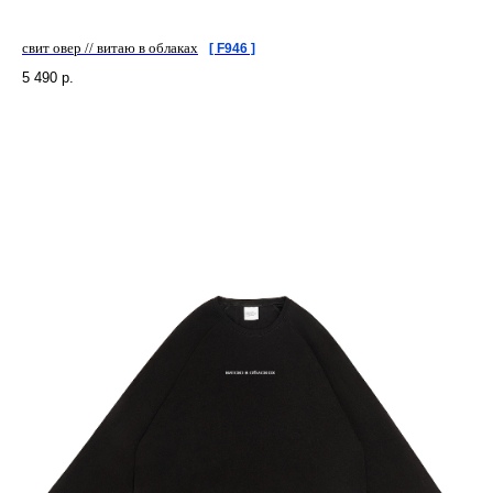
свит овер // витаю в облаках
[ F946 ]
5 490
р.