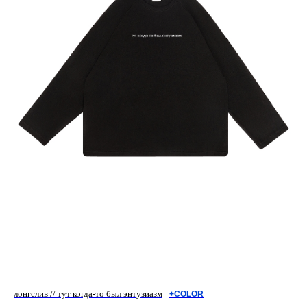
лонгслив // тут когда-то был энтузиазм
+COLOR