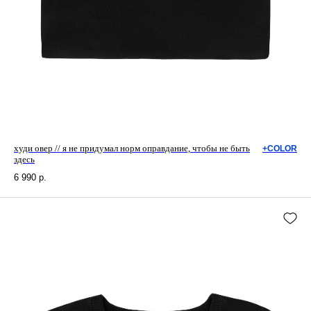
худи овер // я не придумал норм оправдание, чтобы не быть
+COLOR
здесь
6 990
р.