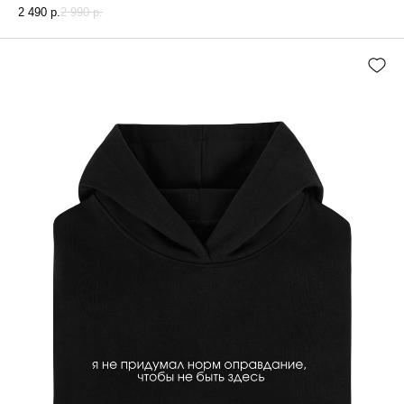
2 490
р.
2 990
р.