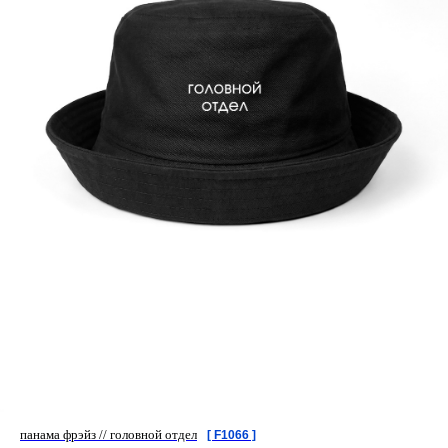
панама фрэйз // головной отдел
[ F1066 ]