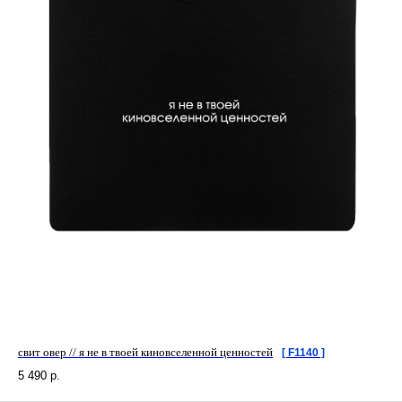
свит овер // я не в твоей киновселенной ценностей
[ F1140 ]
5 490
р.