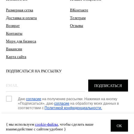
Размерная сетка
ВКонтакте
Доставка и оплата
Телеграм
Возврат
Отзывы
Контакты
Мерч для бизнеса
Вакансии
Карта сайта
ПОДПИСАТЬСЯ НА РАССЫЛКУ
ПОДПИСАТЬСЯ
Даю
согласие
на получение рассылки. Нажимая на кнопку
«Подписаться», даю
согласие
на обработку моих данных в
соответствии с
Политикой конфиденциальности.
{ мы используем
cookie-файлы
, чтобы сделать ваше
ОК
ОФЕРТА
ПОЛИТИКА КОНФИДЕНЦИАЛЬНОСТИ
взаимодействие с сайтом удобнее }
РАЗРАБОТКА САЙТА