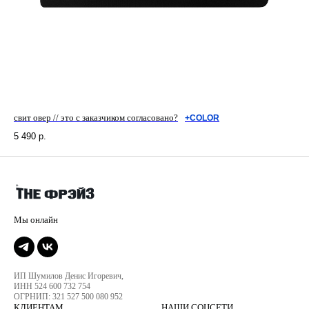
свит овер // это с заказчиком согласовано?
+COLOR
5 490
р.
ИП Шумилов Денис Игоревич,
ИНН 524 600 732 754
ОГРНИП: 321 527 500 080 952
КЛИЕНТАМ
НАШИ СОЦСЕТИ