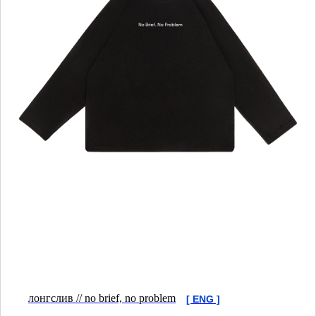
лонгслив // no brief, no problem
[ ENG ]