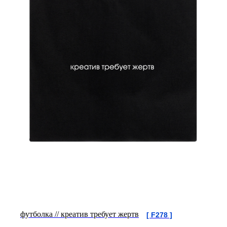
футболка // креатив требует жертв
[ F278 ]