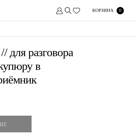
КОРЗИНА
0
// для разговора
 купюру в
риёмник
ИНУ