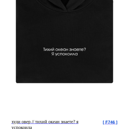
худи овер // тихий океан знаете? я
[ F746 ]
успокоила