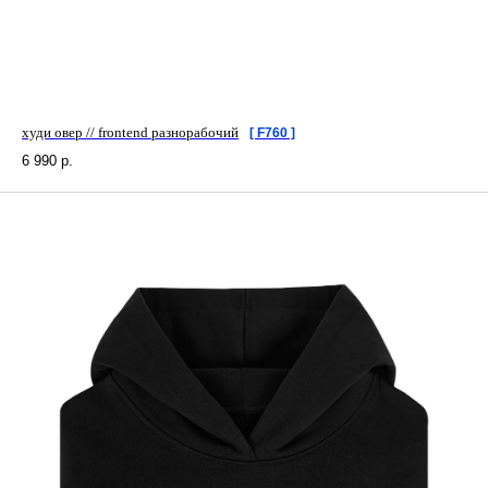
худи овер // frontend разнорабочий
[ F760 ]
6 990
р.