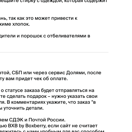
ещайте стирку с одеждой, которая содержит
.
нь, так как это может привести к
жиме хлопок.
ители и порошок с отбеливателями в
ртой, СБП или через сервис Долями, после
у вам придет чек об оплате.
 статусе заказа будет отправляться на
те сделать подарок – нужно указать свои
я. В комментариях укажите, что заказ "в
ы уточнить детали.
яем СДЭК и Почтой России.
ю BXB by Boxberry, если сайт не считает
свяжитесь с нами удобным для вас способом.