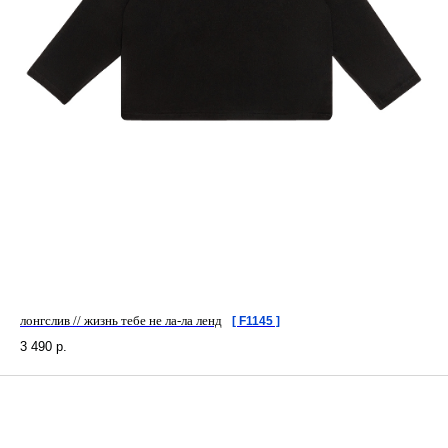
лонгслив // жизнь тебе не ла-ла ленд
[ F1145 ]
3 490
р.