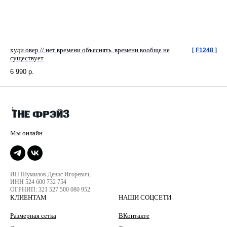
худи овер // нет времени объяснять. времени вообще не
[ F1248 ]
существует
6 990
р.
ИП Шумилов Денис Игоревич,
ИНН 524 600 732 754
ОГРНИП: 321 527 500 080 952
КЛИЕНТАМ
НАШИ СОЦСЕТИ
Размерная сетка
ВКонтакте