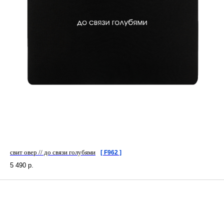
свит овер // до связи голубями
[ F962 ]
5 490
р.