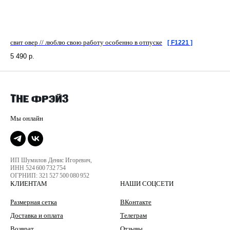
свит овер // люблю свою работу особенно в отпуске
[ F1221 ]
5 490
р.
ИП Шумилов Денис Игоревич,
ИНН 524 600 732 754
ОГРНИП: 321 527 500 080 952
КЛИЕНТАМ
НАШИ СОЦСЕТИ
Размерная сетка
ВКонтакте
Доставка и оплата
Телеграм
Возврат
Отзывы