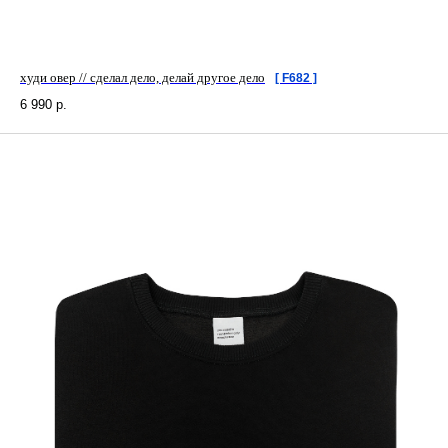
худи овер // сделал дело, делай другое дело
[ F682 ]
6 990
р.