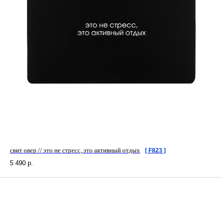
свит овер // это не стресс, это активный отдых
[ F823 ]
5 490
р.