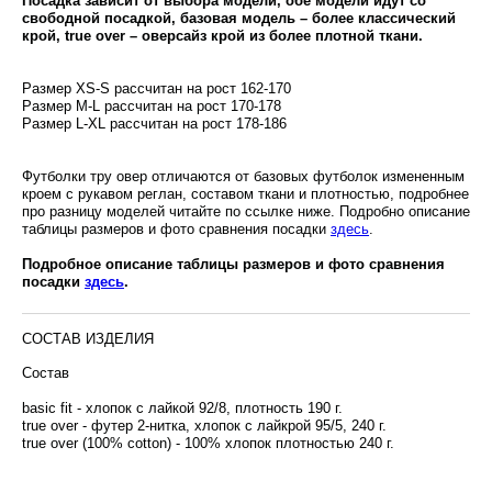
Посадка зависит от выбора модели, обе модели идут со
свободной посадкой, базовая модель – более классический
крой, true over – оверсайз крой из более плотной ткани.
Размер XS-S рассчитан на рост 162-170
Размер M-L рассчитан на рост 170-178
Размер L-XL рассчитан на рост 178-186
Футболки тру овер отличаются от базовых футболок измененным
кроем с рукавом реглан, составом ткани и плотностью, подробнее
про разницу моделей читайте по ссылке ниже. Подробно описание
таблицы размеров и фото сравнения посадки
здесь
.
Подробное описание таблицы размеров и фото сравнения
посадки
здесь
.
СОСТАВ ИЗДЕЛИЯ
Состав
basic fit - хлопок с лайкой 92/8, плотность 190 г.
true over - футер 2-нитка, хлопок с лайкрой 95/5, 240 г.
true over (100% cotton) - 100% хлопок плотностью 240 г.