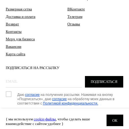
Размерная сетка
ВКонтакте
Доставка и оплата
Телеграм
Возврат
Отзывы
Контакты
Мерч для бизнеса
Вакансии
Карта сайта
ПОДПИСАТЬСЯ НА РАССЫЛКУ
ПОДПИСАТЬСЯ
Даю
согласие
на получение рассылки. Нажимая на кнопку
«Подписаться», даю
согласие
на обработку моих данных в
соответствии с
Политикой конфиденциальности.
{ мы используем
cookie-файлы
, чтобы сделать ваше
ОК
ОФЕРТА
ПОЛИТИКА КОНФИДЕНЦИАЛЬНОСТИ
взаимодействие с сайтом удобнее }
РАЗРАБОТКА САЙТА