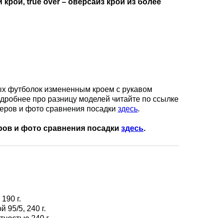
крой, true over – оверсайз крой из более
вых футболок измененным кроем с рукавом
одробнее про разницу моделей читайте по ссылке
еров и фото сравнения посадки
здесь
.
ров и фото сравнения посадки
здесь
.
 190 г.
й 95/5, 240 г.