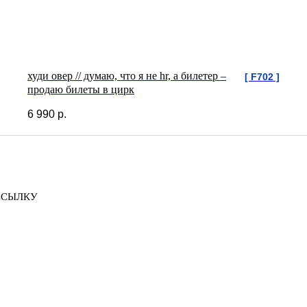
худи овер // думаю, что я не hr, а билетер –
[ F702 ]
продаю билеты в цирк
6 990
р.
ССЫЛКУ