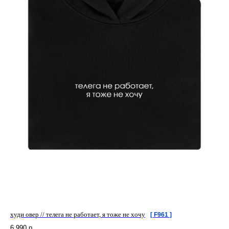
худи овер // телега не работает, я тоже не хочу
[ F961 ]
6 990
р.