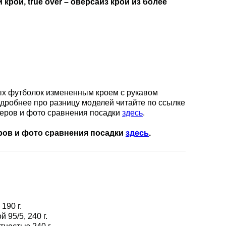
крой, true over – оверсайз крой из более
вых футболок измененным кроем с рукавом
одробнее про разницу моделей читайте по ссылке
еров и фото сравнения посадки
здесь
.
ров и фото сравнения посадки
здесь
.
 190 г.
й 95/5, 240 г.