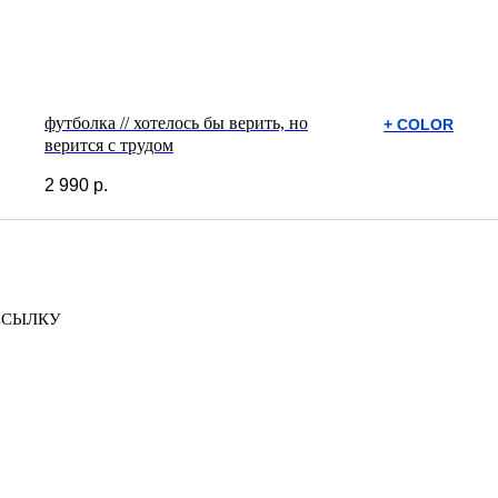
футболка // хотелось бы верить, но
+ СOLOR
верится с трудом
2 990
р.
ССЫЛКУ